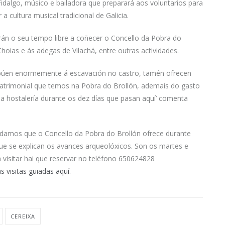
idalgo, músico e bailadora que preparará aos voluntarios para
 a cultura musical tradicional de Galicia.
arán o seu tempo libre a coñecer o Concello da Pobra do
Choias e ás adegas de Vilachá, entre outras actividades.
ribúen enormemente á escavación no castro, tamén ofrecen
patrimonial que temos na Pobra do Brollón, ademais do gasto
a hostalería durante os dez días que pasan aquí’ comenta
ordamos que o Concello da Pobra do Brollón ofrece durante
que se explican os avances arqueolóxicos. Son os martes e
 visitar hai que reservar no teléfono 650624828
 visitas guiadas aquí.
CEREIXA