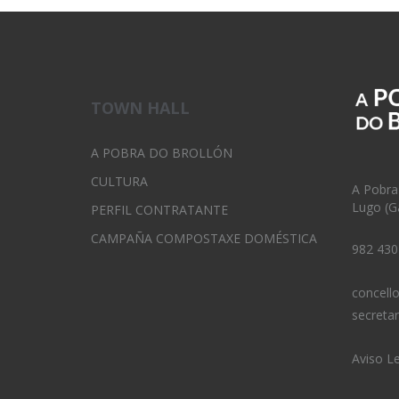
TOWN HALL
A POBRA DO BROLLÓN
CULTURA
A Pobra
Lugo (Ga
PERFIL CONTRATANTE
CAMPAÑA COMPOSTAXE DOMÉSTICA
982 430
concell
secreta
Aviso L