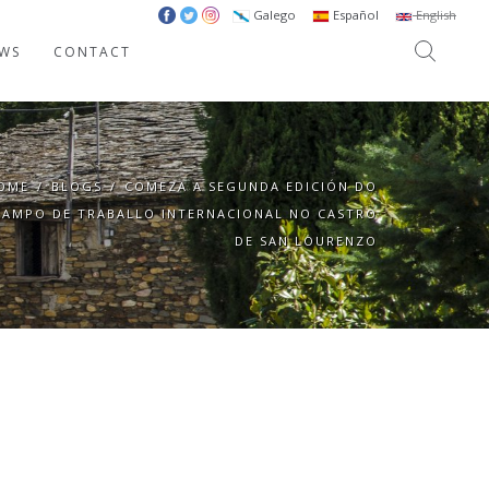
Galego
Español
English
WS
CONTACT
OME
/
BLOGS
/
COMEZA A SEGUNDA EDICIÓN DO
CAMPO DE TRABALLO INTERNACIONAL NO CASTRO
DE SAN LOURENZO