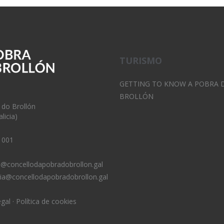
TURISMO
GETTING TO KNOW A POBRA 
BROLLÓN
 do Brollón
licia)
 001
o@concellodapobradobrollon.gal
ria@concellodapobradobrollon.gal
egal
·
Política de cookies