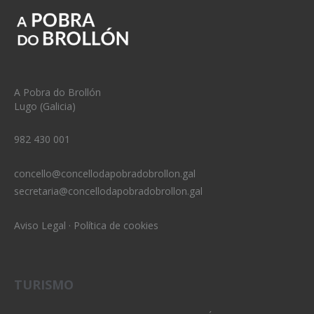
A Pobra do Brollón
Lugo (Galicia)
982 430 001
concello@concellodapobradobrollon.gal
secretaria@concellodapobradobrollon.gal
Aviso Legal
·
Política de cookies
TURISMO