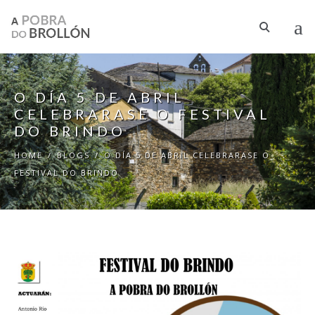
Skip to main content
O DÍA 5 DE ABRIL
CELEBRARASE O FESTIVAL
DO BRINDO
HOME
/
BLOGS
/
O DÍA 5 DE ABRIL CELEBRARASE O
FESTIVAL DO BRINDO