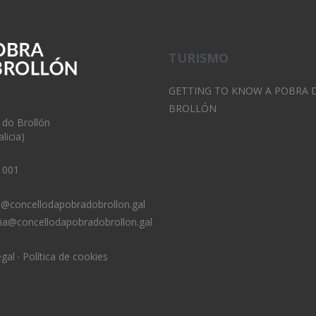
TURISMO
GETTING TO KNOW A POBRA 
BROLLÓN
 do Brollón
licia)
 001
o@concellodapobradobrollon.gal
ria@concellodapobradobrollon.gal
egal
·
Política de cookies