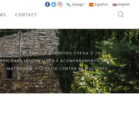
Galego
Español
English
WS
CONTACT
HOME
/
BLOGS
/
O CIM MÓBIL CHEGA O 23 DE
ABRIL PARA INFORMACIÓN E ACOMPAÑAMENTO EN
MATERIA DE VIOLENCIA CONTRA AS MULLERES