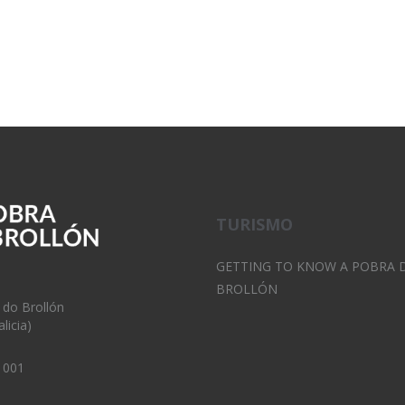
TURISMO
GETTING TO KNOW A POBRA 
BROLLÓN
 do Brollón
licia)
 001