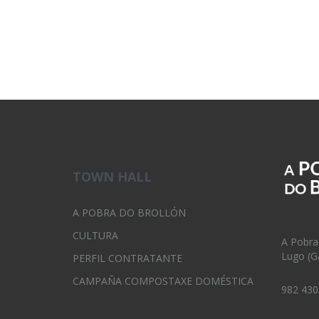
TOWN HALL
A POBRA DO BROLLÓN
CULTURA
A Pobra
Lugo (Ga
PERFIL CONTRATANTE
CAMPAÑA COMPOSTAXE DOMÉSTICA
982 430