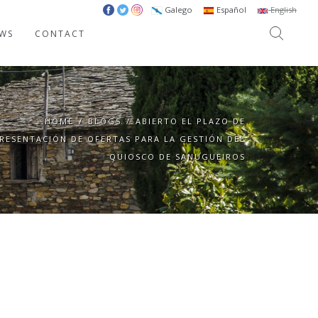
Galego
Español
English
WS
CONTACT
HOME
/
BLOGS
/
ABIERTO EL PLAZO DE
RESENTACIÓN DE OFERTAS PARA LA GESTIÓN DEL
QUIOSCO DE SANUGUEIROS