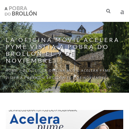
Skip to main content
LA OFICINA MÓVIL ACELERA
PYME VISITA A POBRA DO
BROLLÓN EL 9 DE
NOVIEMBRE
HOME
/
BLOGS
/
LA OFICINA MÓVIL ACELERA PYME
VISITA A POBRA DO BROLLÓN EL 9 DE NOVIEMBRE