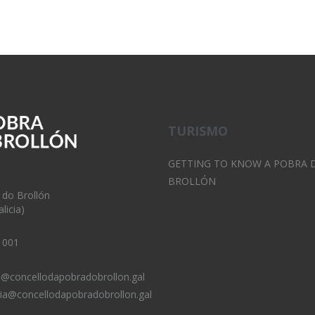
TURISMO
GETTING TO KNOW A POBRA 
BROLLÓN
 do Brollón
licia)
 001
o@concellodapobradobrollon.gal
ria@concellodapobradobrollon.gal