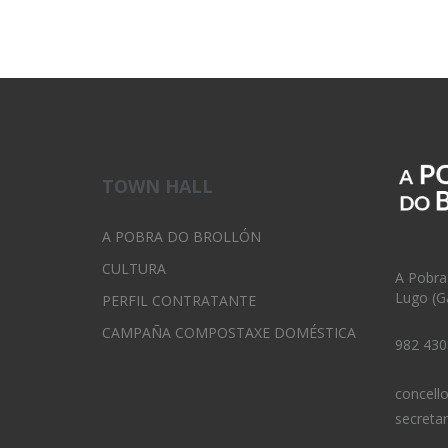
TOWN HALL
A POBRA DO BROLLÓN
CULTURA
A Pobra
Lugo (Ga
PERFIL CONTRATANTE
CAMPAÑA COMPOSTAXE DOMÉSTICA
982 430
concell
secreta