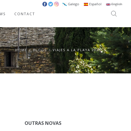
Galego
Español
English
WS
CONTACT
HOME
/
BLOGS
/
VIAJES A LA PLAYA 2023
OUTRAS NOVAS