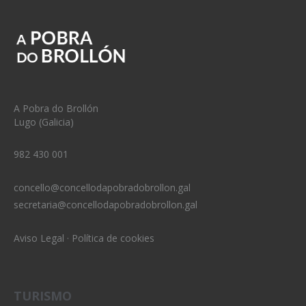
A Pobra do Brollón
Lugo (Galicia)
982 430 001
concello@concellodapobradobrollon.gal
secretaria@concellodapobradobrollon.gal
Aviso Legal
·
Política de cookies
TURISMO