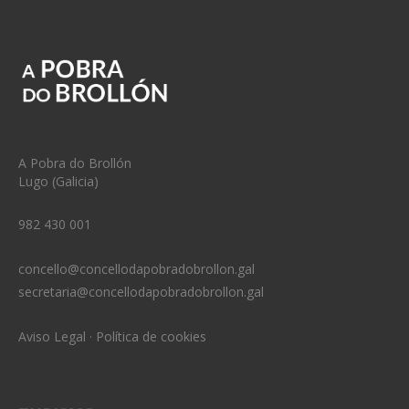
A Pobra do Brollón
Lugo (Galicia)
982 430 001
concello@concellodapobradobrollon.gal
secretaria@concellodapobradobrollon.gal
Aviso Legal
·
Política de cookies