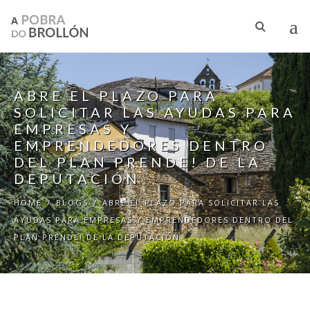
Skip to main content
ABRE EL PLAZO PARA
SOLICITAR LAS AYUDAS PARA
EMPRESAS Y
EMPRENDEDORES DENTRO
DEL PLAN PRENDE! DE LA
DEPUTACIÓN
HOME
/
BLOGS
/
ABRE EL PLAZO PARA SOLICITAR LAS
AYUDAS PARA EMPRESAS Y EMPRENDEDORES DENTRO DEL
PLAN PRENDE! DE LA DEPUTACIÓN