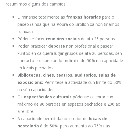
resumimos algúns dos cambios:
Elimínanse totalmente as
franxas horarias
para o
paseo (aínda que na Pobra do Brollón xa non tiñamos
franxas)
Pódense facer
reunións sociais
de ata 25 persoas.
Poden practicar
deporte
non profesional e pasear
xuntos en calquera lugar grupos de ata 20 persoas, sen
contacto e respectando un límite do 50% na capacidade
en locais pechados.
Bibliotecas, cines, teatros, auditorios, salas de
exposicións:
Permítese a actividade cun límite do 50%
na súa capacidade.
Os
espectáculos culturais
pódense celebrar cun
máximo de 80 persoas en espazos pechados e 200 ao
aire libre.
A capacidade permitida no interior de
locais de
hostalaría
é do 50%, pero aumenta ao 75% nas