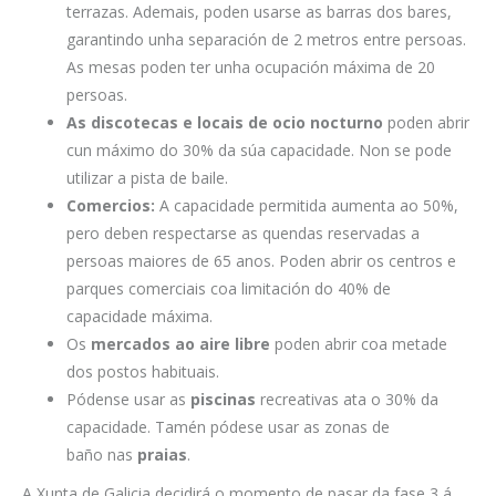
terrazas. Ademais, poden usarse as barras dos bares,
garantindo unha separación de 2 metros entre persoas.
As mesas poden ter unha ocupación máxima de 20
persoas.
As
discotecas e locais de ocio nocturno
poden abrir
cun máximo do 30% da súa capacidade. Non se pode
utilizar a pista de baile.
Comercios:
A capacidade permitida aumenta ao 50%,
pero deben respectarse as quendas reservadas a
persoas maiores de 65 anos. Poden abrir os centros e
parques comerciais coa limitación do 40% de
capacidade máxima.
Os
mercados ao aire libre
poden abrir coa metade
dos postos habituais.
Pódense usar as
piscinas
recreativas ata o 30% da
capacidade. Tamén pódese usar as zonas de
baño nas
praias
.
A Xunta de Galicia decidirá o momento de pasar da fase 3 á