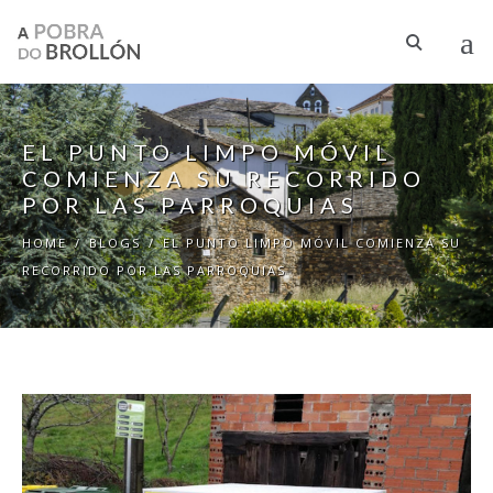
Skip to main content
EL PUNTO LIMPO MÓVIL
COMIENZA SU RECORRIDO
POR LAS PARROQUIAS
HOME
/
BLOGS
/
EL PUNTO LIMPO MÓVIL COMIENZA SU
RECORRIDO POR LAS PARROQUIAS