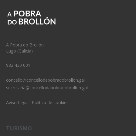
A Pobra do Brollón
Lugo (Galicia)
982 430 001
concello@concellodapobradobrollon.gal
secretaria@concellodapobradobrollon.gal
Aviso Legal
·
Política de cookies
TURISMO