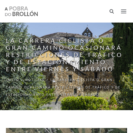
Pasar al contenido principal
LA CARRERA CICLISTA O
GRAN CAMIÑO OCASIONARÁ
RESTRICCIONES DE TRÁFICO
Y DE ESTACIONAMIENTO
ENTRE VIERNES Y SÁBADO
INICIO
/
NOTICIAS
/
LA CARRERA CICLISTA O GRAN
CAMIÑO OCASIONARÁ RESTRICCIONES DE TRÁFICO Y DE
ESTACIONAMIENTO ENTRE VIERNES Y SÁBADO