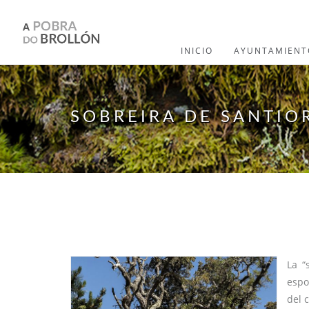
Pasar al contenido principal
INICIO
AYUNTAMIENT
SOBREIRA DE SANTIO
La “
espo
del 