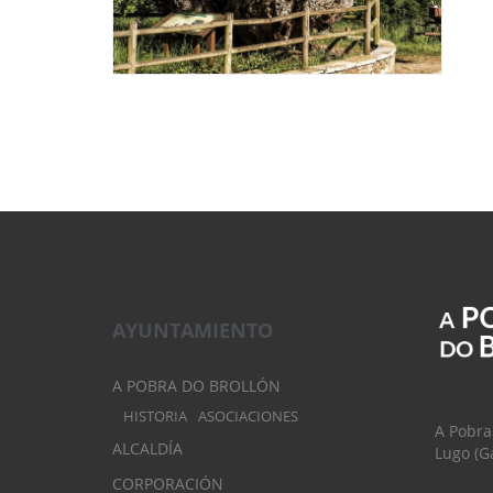
AYUNTAMIENTO
A POBRA DO BROLLÓN
HISTORIA
ASOCIACIONES
A Pobra
ALCALDÍA
Lugo (Ga
CORPORACIÓN