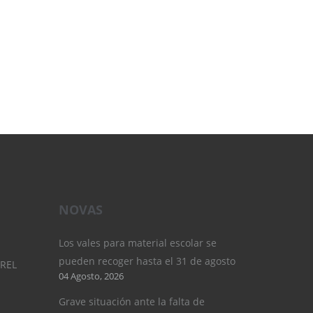
NOVAS
Los vales para material escolar se
pueden recoger hasta el 31 de agosto
UREL
04 Agosto, 2026
Grave situación ante la falta de