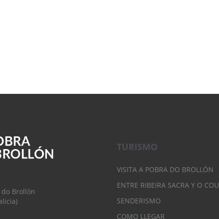
TURISMO
VISITA A POBRA DO BROLLÓN
ENTRE RIBEIRA SACRA Y O CO
 do Brollón
SENDERISMO
licia)
COMO LLEGAR