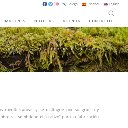
Galego
Español
English
IMÁGENES
NOTICIAS
AGENDA
CONTACTO
INICIO
/
TURISMO
/
SOBREIRA DE SANTIORXO
nas mediterráneas y se distingue por su gruesa y
reiras se obtiene el “cortizo” para la fabricación