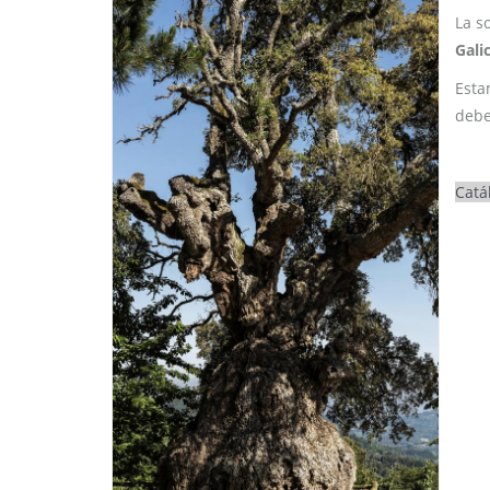
La s
Gali
Esta
debe
Catá