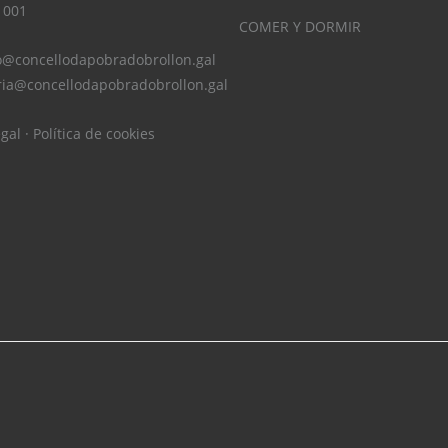
 001
COMER Y DORMIR
o@concellodapobradobrollon.gal
ria@concellodapobradobrollon.gal
egal
·
Política de cookies