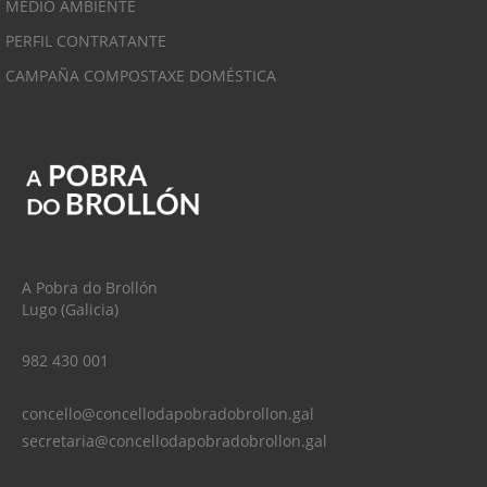
MEDIO AMBIENTE
PERFIL CONTRATANTE
CAMPAÑA COMPOSTAXE DOMÉSTICA
A Pobra do Brollón
Lugo (Galicia)
982 430 001
concello@concellodapobradobrollon.gal
secretaria@concellodapobradobrollon.gal