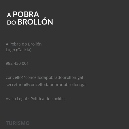
A Pobra do Brollón
Lugo (Galicia)
982 430 001
concello@concellodapobradobrollon.gal
secretaria@concellodapobradobrollon.gal
Aviso Legal
·
Política de cookies
TURISMO