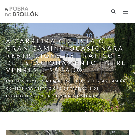
Ir o contido principal
A CARREIRA CICLISTA O
GRAN CAMIÑO OCASIONARÁ
RESTRICIÓNS DE TRÁFICO E
DE ESTACIONAMENTO ENTRE
VENRES E SÁBADO
INICIO
/
NOVAS
/
A CARREIRA CICLISTA O GRAN CAMIÑO
OCASIONARÁ RESTRICIÓNS DE TRÁFICO E DE
ESTACIONAMENTO ENTRE VENRES E SÁBADO