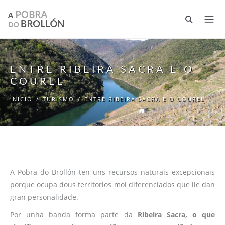
Ir o contido principal
ENTRE RIBEIRA SACRA E O
COUREL
INICIO
/
TURISMO
/
ENTRE RIBEIRA SACRA E O COUREL
A Pobra do Brollón ten uns recursos naturais excepcionais
porque ocupa dous territorios moi diferenciados que lle dan
gran personalidade.
Por unha banda forma parte da
Ribeira Sacra, o que