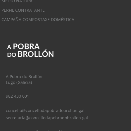
MEDIO NATURAL
PERFIL CONTRATANTE
CAMPAÑA COMPOSTAXE DOMÉSTICA
A Pobra do Brollón
Lugo (Galicia)
982 430 001
concello@concellodapobradobrollon.gal
secretaria@concellodapobradobrollon.gal