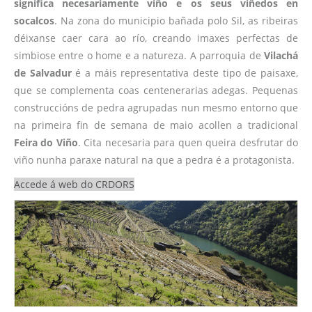
significa necesariamente viño e os seus viñedos en
socalcos
. Na zona do municipio bañada polo Sil, as ribeiras
déixanse caer cara ao río, creando imaxes perfectas de
simbiose entre o home e a natureza. A parroquia de
Vilachá
de Salvadur
é a máis representativa deste tipo de paisaxe,
que se complementa coas centenerarias adegas. Pequenas
construccións de pedra agrupadas nun mesmo entorno que
na primeira fin de semana de maio acollen a tradicional
Feira do Viño
. Cita necesaria para quen queira desfrutar do
viño nunha paraxe natural na que a pedra é a protagonista.
Accede á web do CRDORS