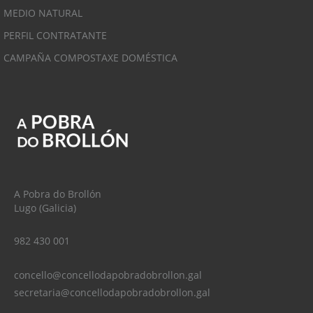
MEDIO NATURAL
PERFIL CONTRATANTE
CAMPAÑA COMPOSTAXE DOMÉSTICA
A Pobra do Brollón
Lugo (Galicia)
982 430 001
concello@concellodapobradobrollon.gal
secretaria@concellodapobradobrollon.gal