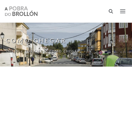
Ir o contido principal
COMO CHEGAR
INICIO
/
TURISMO
/
COMO CHEGAR