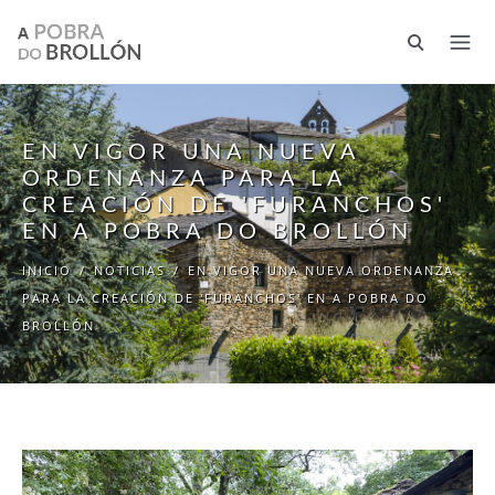
Pasar al contenido principal
EN VIGOR UNA NUEVA
ORDENANZA PARA LA
CREACIÓN DE 'FURANCHOS'
EN A POBRA DO BROLLÓN
INICIO
/
NOTICIAS
/
EN VIGOR UNA NUEVA ORDENANZA
PARA LA CREACIÓN DE 'FURANCHOS' EN A POBRA DO
BROLLÓN