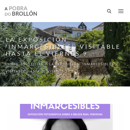
Pasar al contenido principal
LA EXPOSICIÓN
'INMARCESIBLES', VISITABLE
HASTA EL VIERNES 9
INICIO
/
NOTICIAS
/
LA EXPOSICIÓN 'INMARCESIBLES',
VISITABLE HASTA EL VIERNES 9