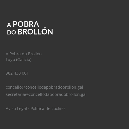
A Pobra do Brollón
Lugo (Galicia)
982 430 001
concello@concellodapobradobrollon.gal
secretaria@concellodapobradobrollon.gal
Aviso Legal
·
Política de cookies