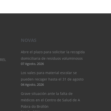
NOVAS
Abre el plazo para solicitar la recogida
domiciliaria de residuos voluminosos
UREL
07 Agosto, 2026
Los vales para material escolar se
pueden recoger hasta el 31 de agosto
04 Agosto, 2026
Grave situación ante la falta de
médicos en el Centro de Salud de A
Pobra do Brollón