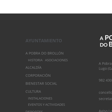
AYUNTAMIENTO
A POBRA DO BROLLÓN
HISTORIA
ASOCIACIONES
A Pobra
ALCALDÍA
Lugo (Ga
CORPORACIÓN
982 430
BIENESTAR SOCIAL
CULTURA
concell
INSTALACIONES
secreta
EVENTOS Y ACTIVIDADES
Aviso L
DEPORTES