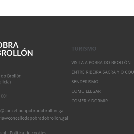
TURISMO
VISITA A POBRA DO BROLLÓN
ENTRE RIBEIRA SACRA Y O CO
 do Brollón
SENDERISMO
licia)
COMO LLEGAR
 001
COMER Y DORMIR
o@concellodapobradobrollon.gal
ria@concellodapobradobrollon.gal
egal
·
Política de cookies