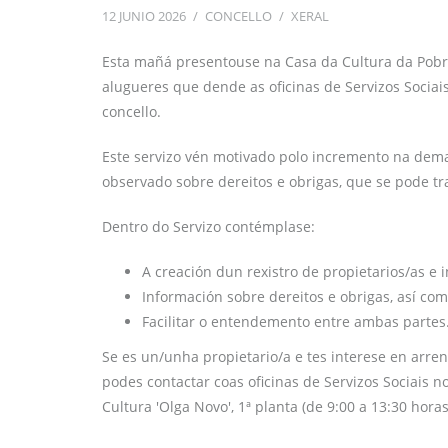
12 JUNIO 2026
/
CONCELLO
/
XERAL
Esta mañá presentouse na Casa da Cultura da Pobra 
alugueres que dende as oficinas de Servizos Sociai
concello.
Este servizo vén motivado polo incremento na de
observado sobre dereitos e obrigas, que se pode t
Dentro do Servizo contémplase:
A creación dun rexistro de propietarios/as e i
Información sobre dereitos e obrigas, así co
Facilitar o entendemento entre ambas partes
Se es un/unha propietario/a e tes interese en arren
podes contactar coas oficinas de Servizos Sociais 
Cultura 'Olga Novo', 1ª planta (de 9:00 a 13:30 horas