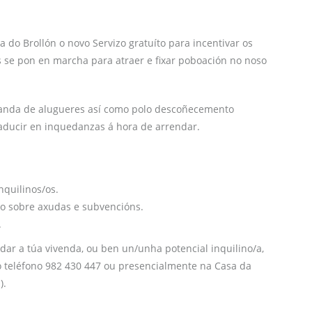
do Brollón o novo Servizo gratuíto para incentivar os
s se pon en marcha para atraer e fixar poboación no noso
manda de alugueres así como polo descoñecemento
raducir en inquedanzas á hora de arrendar.
nquilinos/os.
mo sobre axudas e subvencións.
.
dar a túa vivenda, ou ben un/unha potencial inquilino/a,
no teléfono 982 430 447 ou presencialmente na Casa da
).