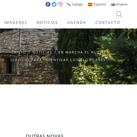
Galego
Español
English
IMÁGENES
NOTICIAS
AGENDA
CONTACTO
INICIO
/
NOTICIAS
/
EN MARCHA EL NUEVO
SERVICIO PARA INCENTIVAR LOS ALQUILERES
OUTRAS NOVAS