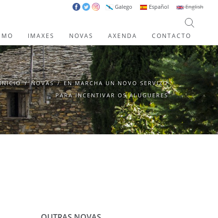
Galego
Español
English
SMO
IMAXES
NOVAS
AXENDA
CONTACTO
INICIO
/
NOVAS
/
EN MARCHA UN NOVO SERVIZO
PARA INCENTIVAR OS ALUGUERES
OUTRAS NOVAS