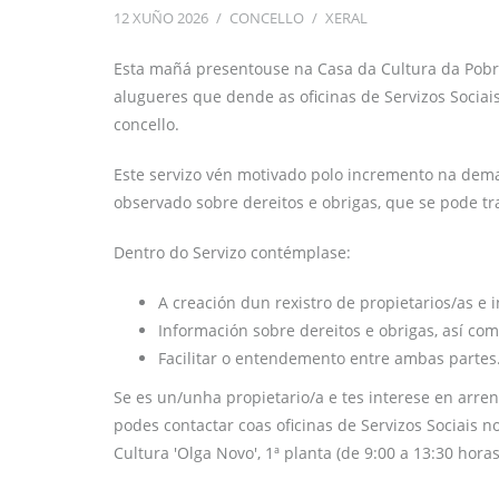
12 XUÑO 2026
/
CONCELLO
/
XERAL
Esta mañá presentouse na Casa da Cultura da Pobra 
alugueres que dende as oficinas de Servizos Sociai
concello.
Este servizo vén motivado polo incremento na de
observado sobre dereitos e obrigas, que se pode t
Dentro do Servizo contémplase:
A creación dun rexistro de propietarios/as e i
Información sobre dereitos e obrigas, así co
Facilitar o entendemento entre ambas partes
Se es un/unha propietario/a e tes interese en arren
podes contactar coas oficinas de Servizos Sociais 
Cultura 'Olga Novo', 1ª planta (de 9:00 a 13:30 horas