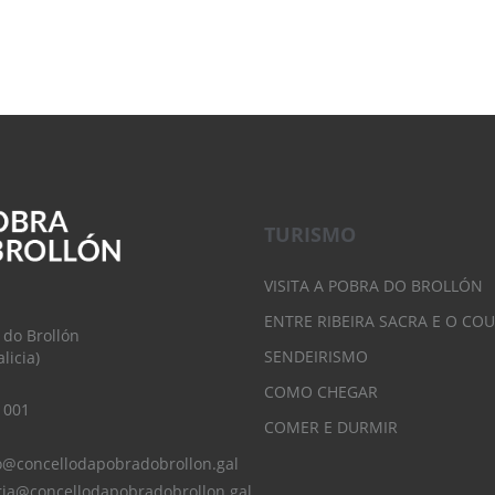
TURISMO
VISITA A POBRA DO BROLLÓN
ENTRE RIBEIRA SACRA E O CO
 do Brollón
SENDEIRISMO
licia)
COMO CHEGAR
 001
COMER E DURMIR
o@concellodapobradobrollon.gal
ria@concellodapobradobrollon.gal