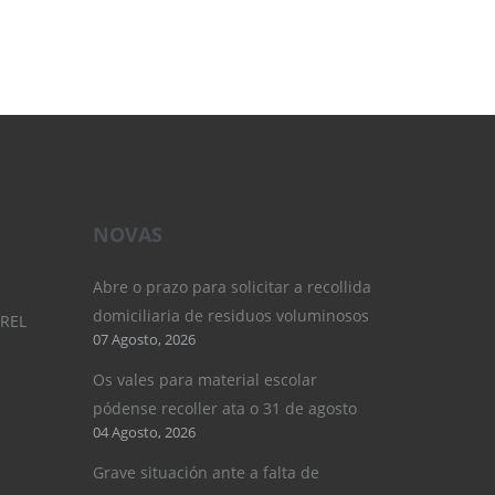
NOVAS
Abre o prazo para solicitar a recollida
domiciliaria de residuos voluminosos
UREL
07 Agosto, 2026
Os vales para material escolar
pódense recoller ata o 31 de agosto
04 Agosto, 2026
Grave situación ante a falta de