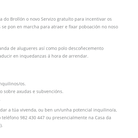
do Brollón o novo Servizo gratuíto para incentivar os
s se pon en marcha para atraer e fixar poboación no noso
manda de alugueres así como polo descoñecemento
raducir en inquedanzas á hora de arrendar.
nquilinos/os.
mo sobre axudas e subvencións.
.
dar a túa vivenda, ou ben un/unha potencial inquilino/a,
no teléfono 982 430 447 ou presencialmente na Casa da
).