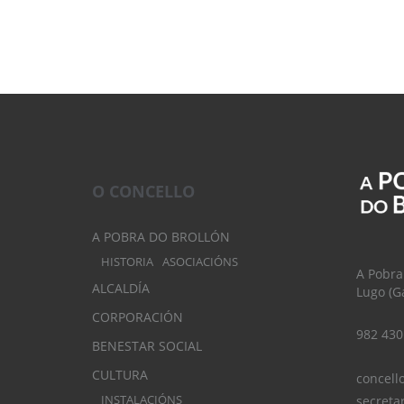
O CONCELLO
A POBRA DO BROLLÓN
HISTORIA
ASOCIACIÓNS
A Pobra
ALCALDÍA
Lugo (Ga
CORPORACIÓN
982 430
BENESTAR SOCIAL
CULTURA
concell
INSTALACIÓNS
secreta