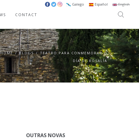
Galego
Español
English
WS
CONTACT
HOME
/
BLOGS
/
TEATRO PARA CONMEMORAR O
DÍA DE ROSALÍA
OUTRAS NOVAS