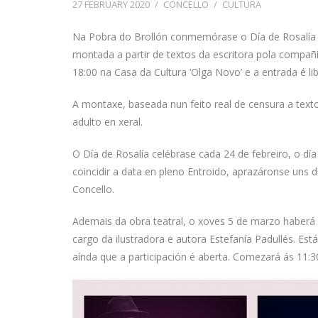
27 FEBRUARY 2020
/
CONCELLO
/
CULTURA
Na Pobra do Brollón conmemórase o Día de Rosalía de
montada a partir de textos da escritora pola compañ
18:00 na Casa da Cultura ‘Olga Novo’ e a entrada é lib
A montaxe, baseada nun feito real de censura a texto
adulto en xeral.
O Día de Rosalía celébrase cada 24 de febreiro, o dí
coincidir a data en pleno Entroido, aprazáronse uns
Concello.
Ademais da obra teatral, o xoves 5 de marzo haberá un
cargo da ilustradora e autora Estefanía Padullés. Es
aínda que a participación é aberta. Comezará ás 11:3