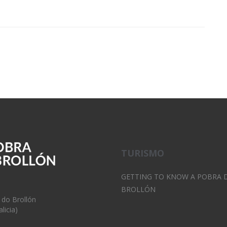
TURISMO
GETTING TO KNOW A POBRA 
BROLLÓN
 do Brollón
licia)