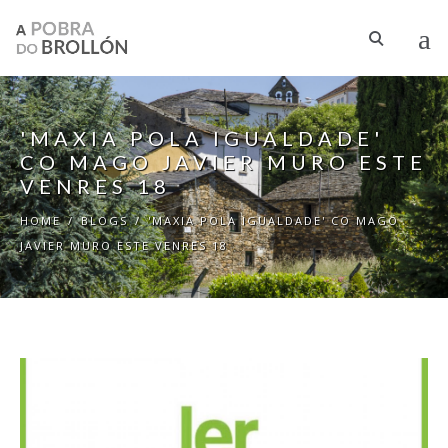
Skip to main content
'MAXIA POLA IGUALDADE'
CO MAGO JAVIER MURO ESTE
VENRES 18
HOME
/
BLOGS
/
'MAXIA POLA IGUALDADE' CO MAGO
JAVIER MURO ESTE VENRES 18