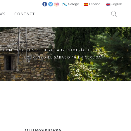
Galego
Español
English
WS
CONTACT
HOME
/
BLOGS
/
LLEGA LA IV ROMERÍA DE SAN
LOURENZO EL SÁBADO 10 EN CEREIXA
OUTRAS NOVAS