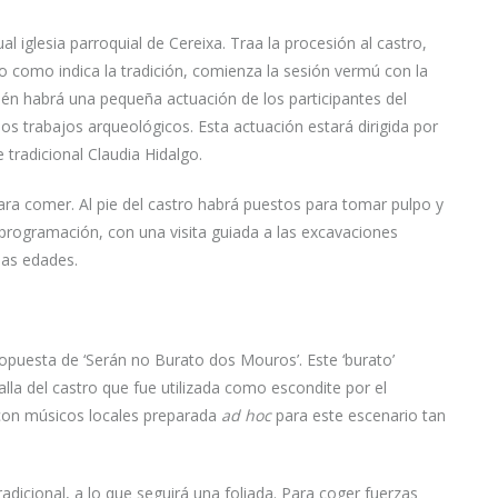
 iglesia parroquial de Cereixa. Traa la procesión al castro,
to como indica la tradición, comienza la sesión vermú con la
n habrá una pequeña actuación de los participantes del
s trabajos arqueológicos. Esta actuación estará dirigida por
 tradicional Claudia Hidalgo.
ara comer. Al pie del castro habrá puestos para tomar pulpo y
a programación, con una visita guiada a las excavaciones
las edades.
propuesta de ‘Serán no Burato dos Mouros’. Este ‘burato’
alla del castro que fue utilizada como escondite por el
con músicos locales preparada
ad hoc
para este escenario tan
radicional, a lo que seguirá una foliada. Para coger fuerzas