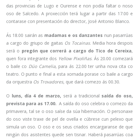
das provincias de Lugo e Ourense e non podía faltar o noso
oso de Salcedo. A proxección terá lugar a partir das 17.00 e
contarase con presentación do director, José Antonio Blanco.
Ás 18.00 sairán as
madamas e os danzantes
nun pasarrúas
a cargo do griupo de gaitas
Os Tocainas
. Media hora despois
será o
pregón que correrá a cargo do Tico de Cereixa
,
quen fora integrante dos
Yellow Pixoliñas
. Ás 20.00 comezará
o baile co
Dúo Camelia
, para ás 22.00 ter unha nova cita co
teatro. O punto e final a esta xornada porase co baile a cargo
da orquestra
Os Trovadores
, que dará comezo ás 00.30.
O
luns, día 4 de marzo,
será a tradicional
saída do oso,
prevista para as 17.00.
A saída do oso celebra o comezo da
primavera, tal se o oso saíse da súa hibernación. O personaxe
do oso viste traxe de pel de ovella e cúbrese cun pelexo que
simula un oso. O oso e os seus criados encargaranse de que
ningún dos asistentes quede sen tisnar. Haberá pasarrúas coa