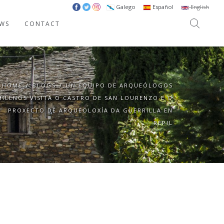
Galego
Español
English
WS
CONTACT
HOME
/
BLOGS
/
UN EQUIPO DE ARQUEÓLOGOS
HILENOS VISITA O CASTRO DE SAN LOURENZO E O
PROXECTO DE ARQUEOLOXÍA DA GUERRILLA EN
REPIL