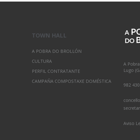
TOWN HALL
A POBRA DO BROLLÓN
CULTURA
A Pobra
Lugo (Ga
PERFIL CONTRATANTE
CAMPAÑA COMPOSTAXE DOMÉSTICA
982 430
concell
secreta
Aviso L