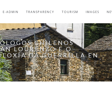
E-ADMIN
TRANSPARENCY
TOURISM
IMAGES
NE
EÓLOGOS CHILENOS
SAN LOURENZO E O
C
LOXÍA DA GUERRILLA EN