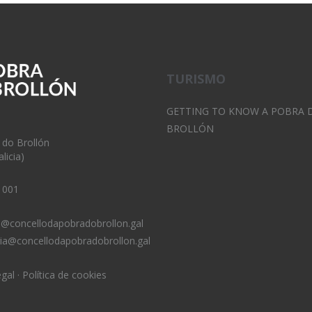
TURISMO
GETTING TO KNOW A POBRA 
BROLLÓN
 do Brollón
licia)
 001
o@concellodapobradobrollon.gal
ria@concellodapobradobrollon.gal
egal
·
Política de cookies