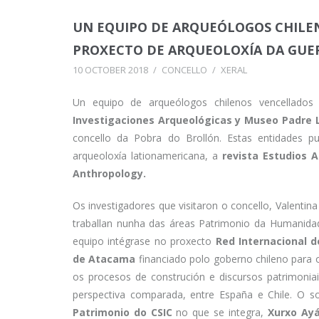
UN EQUIPO DE ARQUEÓLOGOS CHILEN
PROXECTO DE ARQUEOLOXÍA DA GUER
10 OCTOBER 2018
/
CONCELLO
/
XERAL
Un equipo de arqueólogos chilenos vencellado
Investigaciones Arqueológicas y Museo Padre
concello da Pobra do Brollón. Estas entidades pu
arqueoloxía lationamericana, a
revista Estudios 
Anthropology.
Os investigadores que visitaron o concello, Valentin
traballan nunha das áreas Patrimonio da Humanid
equipo intégrase no proxecto
Red Internacional d
de Atacama
financiado polo goberno chileno para
os procesos de construción e discursos patrimonia
perspectiva comparada, entre España e Chile. O 
Patrimonio do CSIC
no que se integra,
Xurxo Ayá