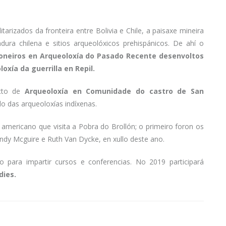
rizados da fronteira entre Bolivia e Chile, a paisaxe mineira
dura chilena e sitios arqueolóxicos prehispánicos. De ahí o
ioneiros en Arqueoloxía do Pasado Recente desenvoltos
oxía da guerrilla en Repil.
ecto de
Arqueoloxía en Comunidade do castro de San
do das arqueoloxías indíxenas.
americano que visita a Pobra do Brollón; o primeiro foron os
ndy Mcguire e Ruth Van Dycke, en xullo deste ano.
 para impartir cursos e conferencias. No 2019 participará
dies.