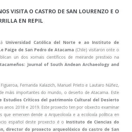
OS VISITA O CASTRO DE SAN LOURENZO E O
RILLA EN REPIL
s á
Universidad Católica del Norte e ao Instituto de
 Le Paige de San Pedro de Atacama
(Chile) visitaron onte o
blican un dos xornais científicos de meirande prestixio na
Atacameños: Journal of South Andean Archaeology and
a Figueroa, Fernanda Kalazich, Manuel Prieto e Lautaro Núñez,
ade máis importantes do mundo, o deserto de Atacama. Este
e Estudios Críticos del patrimonio Cultural del Desierto
 os anos 2018 e 2019. Este proxecto ten por obxecto examinar
is que emerxen dende a Arqueoloxía e a ecoloxía política en
socio español deste proxecto é o
Instituto de Ciencias do
n, director do proxecto arqueolóxico do castro de San