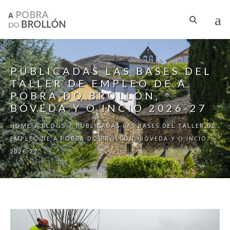
Skip to main content
PUBLICADAS LAS BASES DEL
TALLER DE EMPLEO DE A
POBRA DO BROLLÓN,
BÓVEDA Y O INCIO 2026-27
HOME
/
BLOGS
/
PUBLICADAS LAS BASES DEL TALLER DE
EMPLEO DE A POBRA DO BROLLÓN, BÓVEDA Y O INCIO
2026-27