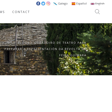
Galego
Español
English
WS
CONTACT
HOME
/
BLOGS
/
OBRADOIRO DE TEATRO PARA
PREPARAR A REPRESENTACIÓN DA REVOLTA DA
FEIRA GUÍMARA