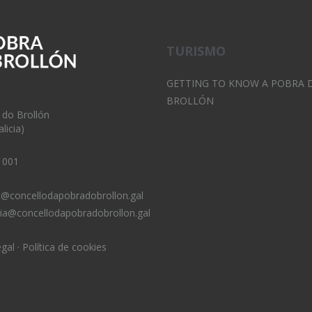
TURISMO
GETTING TO KNOW A POBRA 
BROLLÓN
 do Brollón
licia)
 001
o@concellodapobradobrollon.gal
ria@concellodapobradobrollon.gal
egal
·
Política de cookies