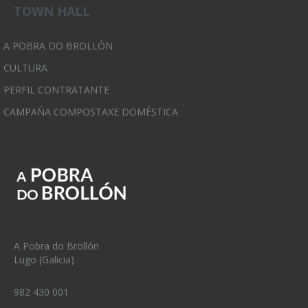
TOWN HALL
A POBRA DO BROLLÓN
CULTURA
PERFIL CONTRATANTE
CAMPAÑA COMPOSTAXE DOMÉSTICA
A Pobra do Brollón
Lugo (Galicia)
982 430 001