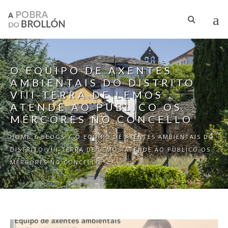
Skip to main content
O EQUIPO DE AXENTES
AMBIENTAIS DO DISTRITO
VIII-TERRA DE LEMOS
ATENDE AO PÚBLICO OS
MÉRCORES NO CONCELLO
HOME
/
BLOGS
/
O EQUIPO DE AXENTES AMBIENTAIS DO
DISTRITO VIII-TERRA DE LEMOS ATENDE AO PÚBLICO OS
MÉRCORES NO CONCELLO