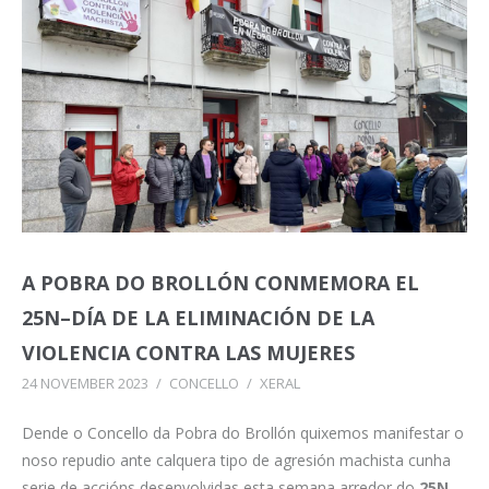
A POBRA DO BROLLÓN CONMEMORA EL
25N–DÍA DE LA ELIMINACIÓN DE LA
VIOLENCIA CONTRA LAS MUJERES
24 NOVEMBER 2023
/
CONCELLO
/
XERAL
Dende o Concello da Pobra do Brollón quixemos manifestar o
noso repudio ante calquera tipo de agresión machista cunha
serie de accións desenvolvidas esta semana arredor do
25N,