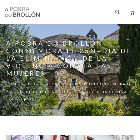
Skip to main content
A POBRA DO BROLLÓN
CONMEMORA EL 25N–DÍA DE
LA ELIMINACIÓN DE LA
VIOLENCIA CONTRA LAS
MUJERES
HOME
/
BLOGS
/
A POBRA DO BROLLÓN CONMEMORA EL
25N–DÍA DE LA ELIMINACIÓN DE LA VIOLENCIA CONTRA
LAS MUJERES