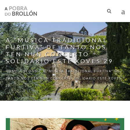
Skip to main content
A “MÚSICA TRADICIONAL
FURTIVA” DE TANTO NOS
TEN NUN CONCERTO
SOLIDARIO ESTE XOVES 29
HOME
/
BLOGS
/
A “MÚSICA TRADICIONAL FURTIVA” DE
TANTO NOS TEN NUN CONCERTO SOLIDARIO ESTE XOVES
29