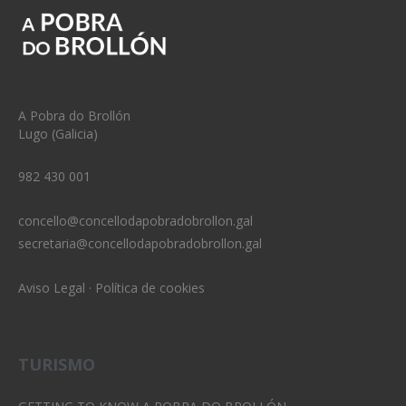
A Pobra do Brollón
Lugo (Galicia)
982 430 001
concello@concellodapobradobrollon.gal
secretaria@concellodapobradobrollon.gal
Aviso Legal
·
Política de cookies
TURISMO