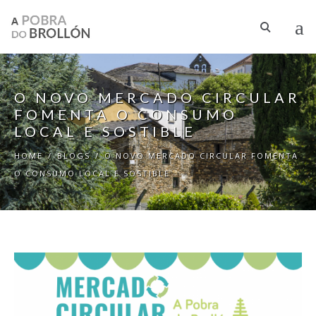
Skip to main content
O NOVO MERCADO CIRCULAR
FOMENTA O CONSUMO
LOCAL E SOSTIBLE
HOME
/
BLOGS
/
O NOVO MERCADO CIRCULAR FOMENTA
O CONSUMO LOCAL E SOSTIBLE