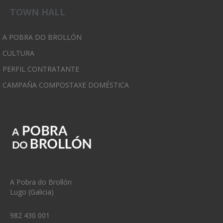
TOWN HALL
A POBRA DO BROLLÓN
CULTURA
PERFIL CONTRATANTE
CAMPAÑA COMPOSTAXE DOMÉSTICA
A Pobra do Brollón
Lugo (Galicia)
982 430 001