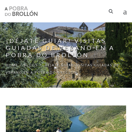
Skip to main content
¡DÉJATE GUIAR! VISITAS
GUIADAS DE VERANO EN A
POBRA DO BROLLÓN
HOME
/
BLOGS
/
¡DÉJATE GUIAR! VISITAS GUIADAS DE
VERANO EN A POBRA DO BROLLÓN