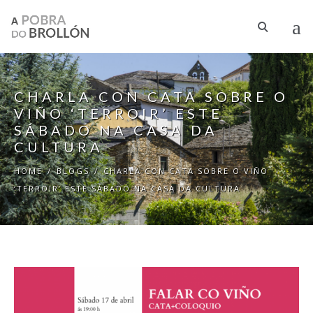
Skip to main content
CHARLA CON CATA SOBRE O
VIÑO ‘TERROIR’ ESTE
SÁBADO NA CASA DA
CULTURA
HOME
/
BLOGS
/
CHARLA CON CATA SOBRE O VIÑO
‘TERROIR’ ESTE SÁBADO NA CASA DA CULTURA