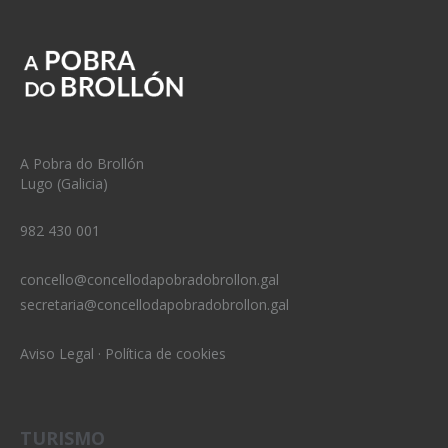
A Pobra do Brollón
Lugo (Galicia)
982 430 001
concello@concellodapobradobrollon.gal
secretaria@concellodapobradobrollon.gal
Aviso Legal
·
Política de cookies
TURISMO