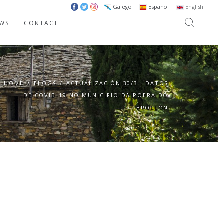
Galego
Español
English
WS
CONTACT
HOME
/
BLOGS
/
ACTUALIZACIÓN 30/3 - DATOS
DE COVID-19 NO MUNICIPIO DA POBRA DO
BROLLÓN