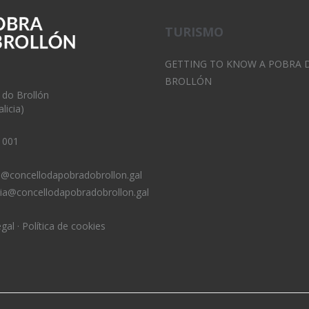
TURISMO
GETTING TO KNOW A POBRA 
BROLLÓN
 do Brollón
licia)
 001
o@concellodapobradobrollon.gal
ria@concellodapobradobrollon.gal
egal
·
Política de cookies