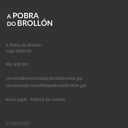
A Pobra do Brollón
Lugo (Galicia)
982 430 001
concello@concellodapobradobrollon.gal
secretaria@concellodapobradobrollon.gal
Aviso Legal
·
Política de cookies
TURISMO