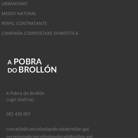
URBANISMO
MEDIO NATURAL
PERFIL CONTRATANTE
CAMPAÑA COMPOSTAXE DOMÉSTICA
A Pobra do Brollón
Lugo (Galicia)
982 430 001
concello@concellodapobradobrollon.gal
secretaria@concellodapobradobrollon.gal