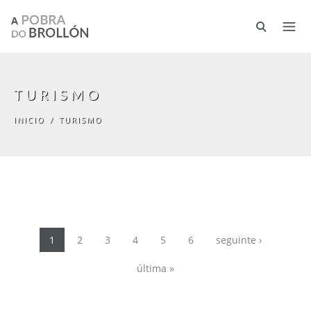
Ir o contido principal
TURISMO
INICIO
/
TURISMO
Páxinas
1
2
3
4
5
6
seguinte ›
última »