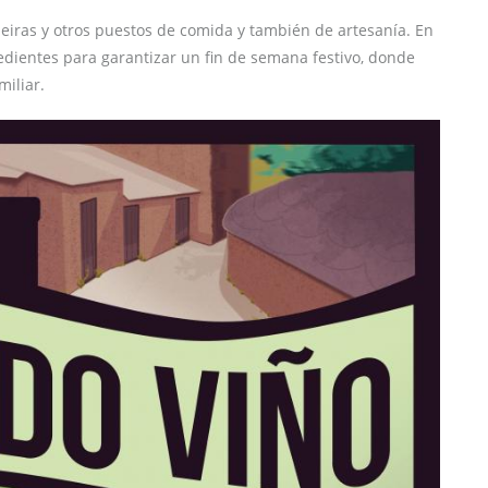
peiras y otros puestos de comida y también de artesanía. En
edientes para garantizar un fin de semana festivo, donde
iliar.