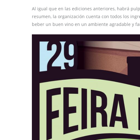
Al igual que en las ediciones anteriores, habrá pul
resumen, la organización cuenta con todos los ingr
beber un buen vino en un ambiente agradable y fam