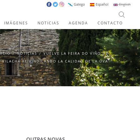
Galego
Español
English
IMÁGENES
NOTICIAS
AGENDA
CONTACTO
NICIO
/
NOTICIAS
/
VUELVE LA FEIRA DO VIÑO DE
VILACHÁ REIVINDICANDO LA CALIDAD DE LA UVA
OUTRAS NOVAS