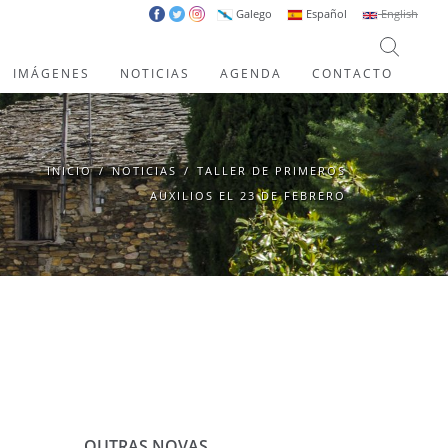
Galego
Español
English
IMÁGENES
NOTICIAS
AGENDA
CONTACTO
INICIO
/
NOTICIAS
/
TALLER DE PRIMEROS
AUXILIOS EL 23 DE FEBRERO
OUTRAS NOVAS