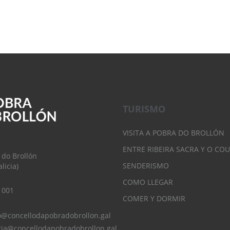
TURISMO
VISITA A POBRA DO BROLLÓN
ENTRE RIBEIRA SACRA Y O CO
 do Brollón
SENDERISMO
licia)
COMO LLEGAR
 001
COMER Y DORMIR
o@concellodapobradobrollon.gal
ria@concellodapobradobrollon.gal