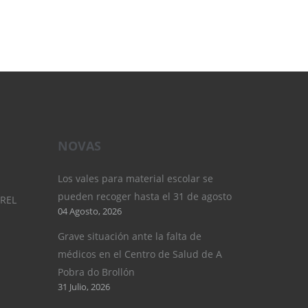
NOVAS
Los vales para material escolar se
pueden recoger hasta el 31 de agosto
UREL
04 Agosto, 2026
Grave situación ante la falta de
médicos en el Centro de Salud de A
Pobra do Brollón
31 Julio, 2026