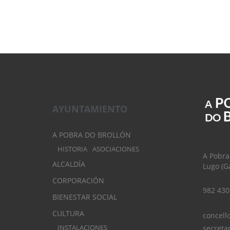
AYUNTAMIENTO
A POBRA DO BROLLÓN
HISTORIA
ASOCIACIONES
A Pobra
ALCALDÍA
Lugo (Ga
CORPORACIÓN
982 430
BIENESTAR SOCIAL
CULTURA
concell
INSTALACIONES
secreta