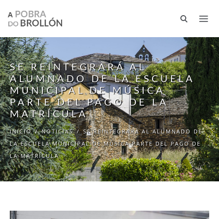
Pasar al contenido principal
SE REINTEGRARÁ AL
ALUMNADO DE LA ESCUELA
MUNICIPAL DE MÚSICA
PARTE DEL PAGO DE LA
MATRÍCULA
INICIO
/
NOTICIAS
/
SE REINTEGRARÁ AL ALUMNADO DE
LA ESCUELA MUNICIPAL DE MÚSICA PARTE DEL PAGO DE
LA MATRÍCULA