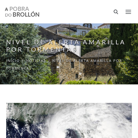
Pasar al contenido principal
NIVEL DE ALERTA AMARILLA
POR TORMENTAS
INICIO
/
NOTICIAS
/
NIVEL DE ALERTA AMARILLA POR
TORMENTAS