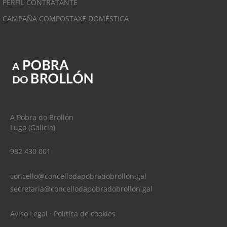
PERFIL CONTRATANTE
CAMPAÑA COMPOSTAXE DOMÉSTICA
A Pobra do Brollón
Lugo (Galicia)
982 430 001
concello@concellodapobradobrollon.gal
secretaria@concellodapobradobrollon.gal
Aviso Legal
·
Política de cookies