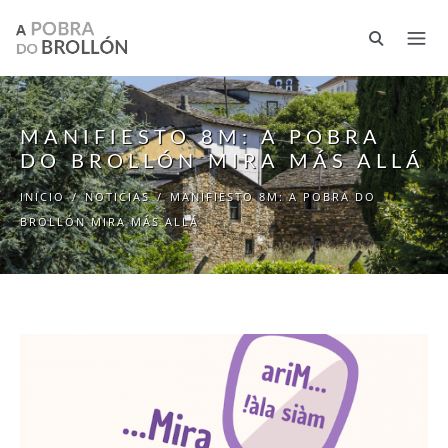
Pasar al contenido principal
MANIFIESTO 8M: A POBRA
DO BROLLÓN MIRA MÁS ALLÁ
INICIO
/
NOTICIAS
/
MANIFIESTO 8M: A POBRA DO
BROLLÓN MIRA MÁS ALLÁ