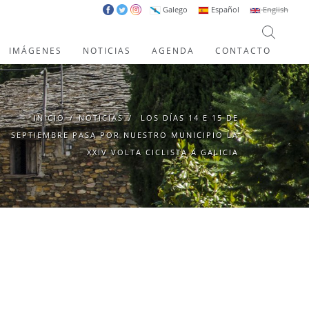
Galego
Español
English
IMÁGENES
NOTICIAS
AGENDA
CONTACTO
INICIO
/
NOTICIAS
/
LOS DÍAS 14 E 15 DE
SEPTIEMBRE PASA POR NUESTRO MUNICIPIO LA
XXIV VOLTA CICLISTA A GALICIA