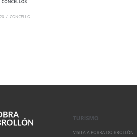
N CONCELLOS
20
/
CONCELLO
TURISMO
VISITA A POBRA DO BROLLÓN