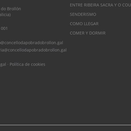
ENTRE RIBEIRA SACRA Y O CO
 do Brollón
SENDERISMO
licia)
COMO LLEGAR
 001
COMER Y DORMIR
o@concellodapobradobrollon.gal
ria@concellodapobradobrollon.gal
egal
·
Política de cookies