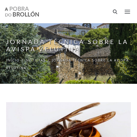
Pasar al contenido principal
JORNADA TÉCNICA SOBRE LA
AVISPA VELUTINA
INICIO
/
NOTICIAS
/
JORNADA TÉCNICA SOBRE LA AVISPA
VELUTINA