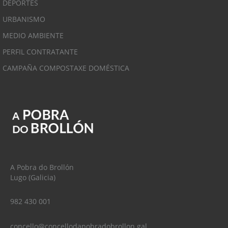
DEPORTES
URBANISMO
MEDIO AMBIENTE
PERFIL CONTRATANTE
CAMPAÑA COMPOSTAXE DOMÉSTICA
A Pobra do Brollón
Lugo (Galicia)
982 430 001
concello@concellodapobradobrollon.gal