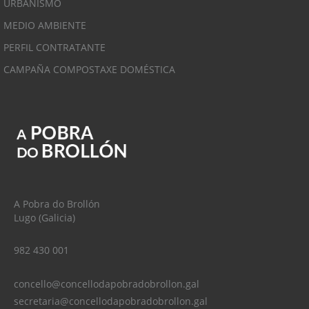
URBANISMO
MEDIO AMBIENTE
PERFIL CONTRATANTE
CAMPAÑA COMPOSTAXE DOMÉSTICA
A Pobra do Brollón
Lugo (Galicia)
982 430 001
concello@concellodapobradobrollon.gal
secretaria@concellodapobradobrollon.gal