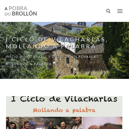
Pasar al contenido principal
I CICLO DE VILACHARLAS,
MOLLANDO A PALABRA
INICIO
/
NOTICIAS
/
I CICLO DE VILACHARLAS,
MOLLANDO A PALABRA