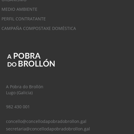
MEDIO AMBIENTE
PERFIL CONTRATANTE
CAMPAÑA COMPOSTAXE DOMÉSTICA
A Pobra do Brollón
Lugo (Galicia)
982 430 001
concello@concellodapobradobrollon.gal
secretaria@concellodapobradobrollon.gal