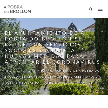
Pasar al contenido principal
EL AYUNTAMIENTO DE A
POBRA DO BROLLÓN SE
REÚNE CON SERVICIOS
SOCIALES Y ANUNCIA
NUEVAS MEDIDAS PARA
AFRONTAR EL CORONAVIRUS
INICIO
/
NOTICIAS
/
EL AYUNTAMIENTO DE A POBRA DO
BROLLÓN SE REÚNE CON SERVICIOS SOCIALES Y ANUNCIA
NUEVAS MEDIDAS PARA AFRONTAR EL CORONAVIRUS