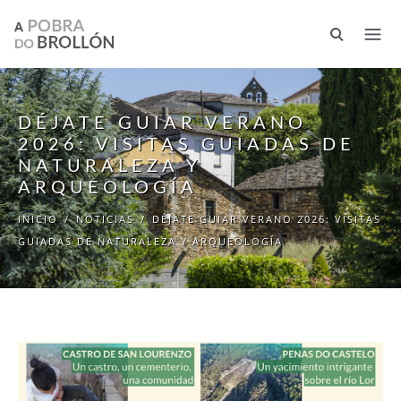
Pasar al contenido principal
DÉJATE GUIAR VERANO
2026: VISITAS GUIADAS DE
NATURALEZA Y
ARQUEOLOGÍA
INICIO
/
NOTICIAS
/
DÉJATE GUIAR VERANO 2026: VISITAS
GUIADAS DE NATURALEZA Y ARQUEOLOGÍA