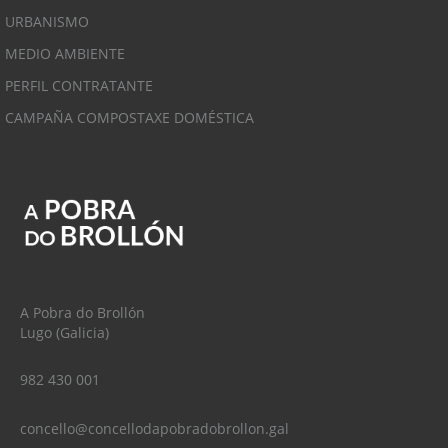
URBANISMO
MEDIO AMBIENTE
PERFIL CONTRATANTE
CAMPAÑA COMPOSTAXE DOMÉSTICA
A Pobra do Brollón
Lugo (Galicia)
982 430 001
concello@concellodapobradobrollon.gal